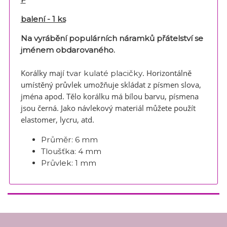
balení - 1 ks
Na vyrábění populárních náramků přátelství se
jménem obdarovaného.
Korálky mají
. Horizontálně
tvar kulaté placičky
umístěný průvlek umožňuje skládat z písmen slova,
jména apod. Tělo korálku má bílou barvu, písmena
jsou černá. Jako návlekový materiál můžete použít
elastomer, lycru, atd.
Průměr:
6 mm
Tloušťka:
4 mm
Průvlek:
1 mm