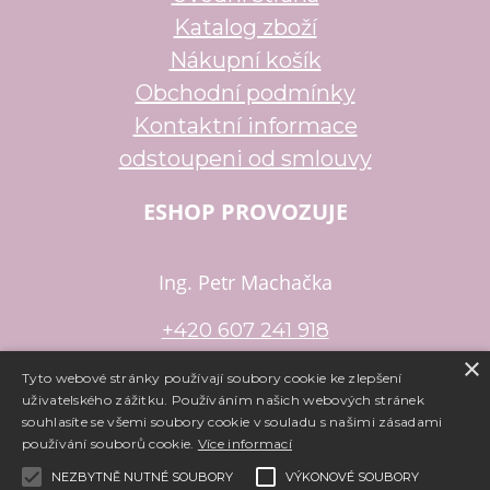
Katalog zboží
Nákupní košík
Obchodní podmínky
Kontaktní informace
odstoupeni od smlouvy
ESHOP PROVOZUJE
Ing. Petr Machačka
+420 607 241 918
×
petr.machacka@email.cz
Tyto webové stránky používají soubory cookie ke zlepšení
uživatelského zážitku. Používáním našich webových stránek
souhlasíte se všemi soubory cookie v souladu s našimi zásadami
používání souborů cookie.
Více informací
Copyright ©
www.e-koralky.cz
,
provozováno na systému
tvorba
NEZBYTNĚ NUTNÉ SOUBORY
VÝKONOVÉ SOUBORY
e-shopu
a
pronájem e-shopu
Shop5.cz