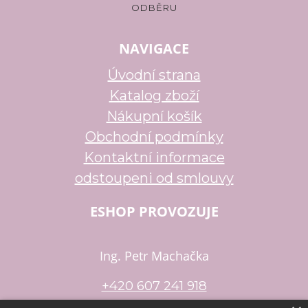
NAVIGACE
Úvodní strana
Katalog zboží
Nákupní košík
Obchodní podmínky
Kontaktní informace
odstoupeni od smlouvy
ESHOP PROVOZUJE
Ing. Petr Machačka
+420 607 241 918