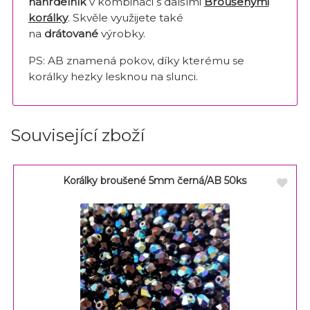
náhrdelník
v kombinaci s dalšími
Broušenými
korálky
. Skvěle využijete také
na
drátované
výrobky.
PS: AB znamená pokov, díky kterému se
korálky hezky lesknou na slunci.
Související zboží
Korálky broušené 5mm černá/AB 50ks