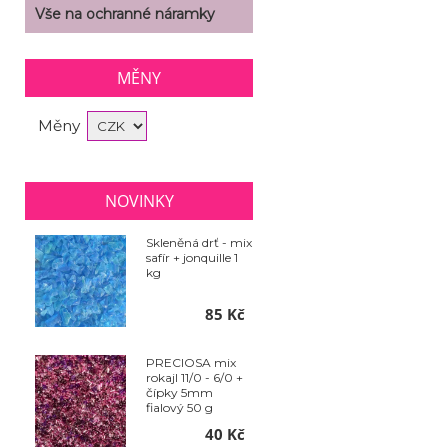
Vše na ochranné náramky
MĚNY
Měny
NOVINKY
Skleněná drť - mix
safír + jonquille 1
kg
85 Kč
PRECIOSA mix
rokajl 11/0 - 6/0 +
čípky 5mm
fialový 50 g
40 Kč