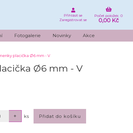
Přihlásit se
Počet položek: 0
0,00 Kč
Zaregistrovat se
í
Fotogalerie
Novinky
Akce
smenky placička Ø6 mm - V
placička Ø6 mm - V
ks