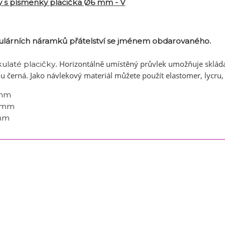
y s písmenky placička Ø6 mm - V
ulárních náramků přátelství se jménem obdarovaného.
. Horizontálně umístěný průvlek umožňuje skláda
kulaté placičky
u černá. Jako návlekový materiál můžete použít elastomer, lycru,
mm
 mm
mm