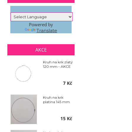
Powered by
Translate
AKCE
Kruh na krk zlatý
120 mm - AKCE
7 Kč
Kruh na krk
platina 145 mm
15 Kč