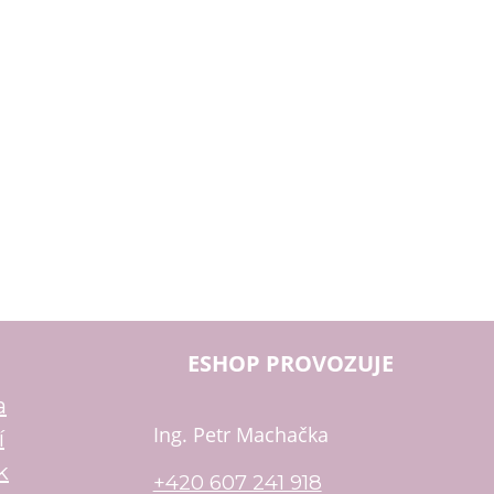
ESHOP PROVOZUJE
a
Ing. Petr Machačka
í
k
+420 607 241 918