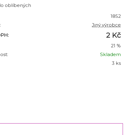
do oblíbených
1852
:
Jiný výrobce
2 Kč
DPH:
21 %
ost:
Skladem
3 ks