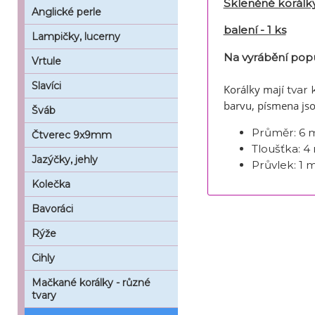
Skleněné korálk
Anglické perle
balení - 1 ks
Lampičky, lucerny
Na vyrábění pop
Vrtule
Slavíci
Korálky mají
tvar 
barvu, písmena jso
Šváb
Průměr:
6 
Čtverec 9x9mm
Tloušťka:
4
Jazýčky, jehly
Průvlek:
1 
Kolečka
Bavoráci
Rýže
Cihly
Mačkané korálky - různé
tvary