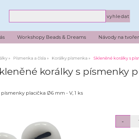
ás
Workshopy Beads & Dreams
Návody na tvořen
álky
Písmenka a čísla
Korálky písmenka
Skleněné korálky s pí
kleněné korálky s písmenky 
 písmenky placička Ø6 mm - V, 1 ks