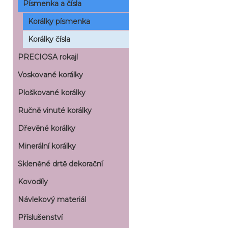
Písmenka a čísla
Korálky písmenka
Korálky čísla
PRECIOSA rokajl
Voskované korálky
Ploškované korálky
Ručně vinuté korálky
Dřevěné korálky
Minerální korálky
Skleněné drtě dekorační
Kovodíly
Návlekový materiál
Příslušenství