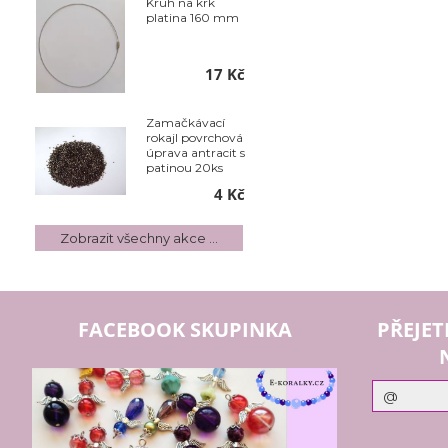
Kruh na krk
platina 160 mm
17 Kč
Zamačkávací
rokajl povrchová
úprava antracit s
patinou 20ks
4 Kč
Zobrazit všechny akce ...
FACEBOOK SKUPINKA
PŘEJET