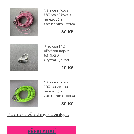
Náhrdelníková
šňůrka růžová s
nerezovým
zapínáním - délka
50 cm - balení 10
80 Kč
ks
Preciosa MC
přívěsek kapka
681 9x20 mm
Crystal II.jakost
10 Kč
Náhrdelníková
šňůrka zelená s
nerezovým
zapínáním - délka
50 cm - balení 10
80 Kč
ks
Zobrazit všechny novinky ...
PŘEKLADAČ