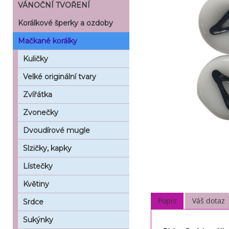
VÁNOČNÍ TVOŘENÍ
Korálkové šperky a ozdoby
Mačkané korálky
Kuličky
Velké originální tvary
Zvířátka
Zvonečky
Dvoudírové mugle
Slzičky, kapky
Lístečky
Květiny
Popis
Váš dotaz
Srdce
Sukýnky