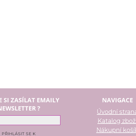
E SI ZASÍLAT EMAILY
NAVIGACE
NEWSLETTER ?
Úvodní stran
Katalog zbož
Nákupní koší